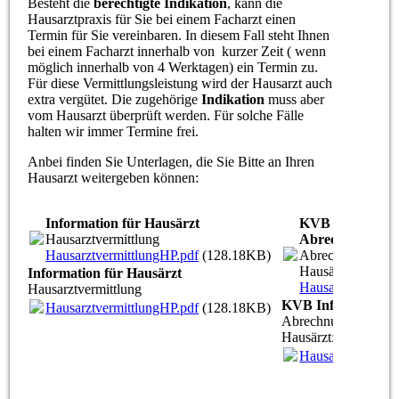
Besteht die
berechtigte Indikation
, kann die
Hausarztpraxis für Sie bei einem Facharzt einen
Termin für Sie vereinbaren. In diesem Fall steht Ihnen
bei einem Facharzt innerhalb von kurzer Zeit ( wenn
möglich innerhalb von 4 Werktagen) ein Termin zu.
Für diese Vermittlungsleistung wird der Hausarzt auch
extra vergütet. Die zugehörige
Indikation
muss aber
vom Hausarzt überprüft werden. Für solche Fälle
halten wir immer Termine frei.
Anbei finden Sie Unterlagen, die Sie Bitte an Ihren
Hausarzt weitergeben können:
Information für Hausärzt
KVB Informatio
Hausarztvermittlung
Abrechnung
HausarztvermittlungHP.pdf
(128.18KB)
Abrechnungsinfor
Hausärzt:innen
Information für Hausärzt
Hausarztvermittl
Hausarztvermittlung
KVB Informatione
HausarztvermittlungHP.pdf
(128.18KB)
Abrechnungsinforma
Hausärzt:innen
Hausarztvermittl